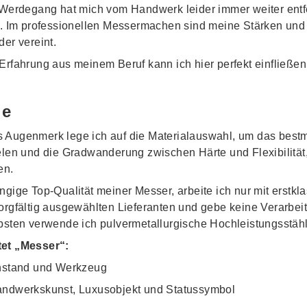
 Werdegang hat mich vom Handwerk leider immer weiter entf
n. Im professionellen Messermachen sind meine Stärken un
er vereint.
Erfahrung aus meinem Beruf kann ich hier perfekt einfließen
ie
 Augenmerk lege ich auf die Materialauswahl, um das best
elen und die Gradwanderung zwischen Härte und Flexibilität
en.
gige Top-Qualität meiner Messer, arbeite ich nur mit erstkl
orgfältig ausgewählten Lieferanten und gebe keine Verarbeit
bsten verwende ich pulvermetallurgische Hochleistungsstähl
et „Messer“:
nstand und Werkzeug
ndwerkskunst, Luxusobjekt und Statussymbol