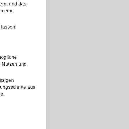
ernt und das
d meine
 lassen!
mögliche
, Nutzen und
assigen
ungsschritte aus
e.