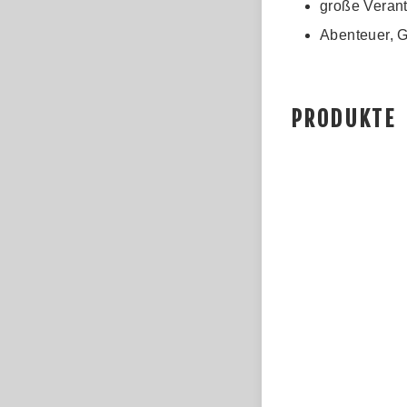
große Veran
Abenteuer, G
PRODUKTE
SIMON GRILL
Simon Gri