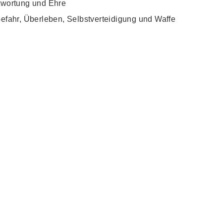
twortung und Ehre
efahr, Überleben, Selbstverteidigung und Waffe
 - PILGER M390
SIMON GRILL - KÜCHE
DAMAST
ll