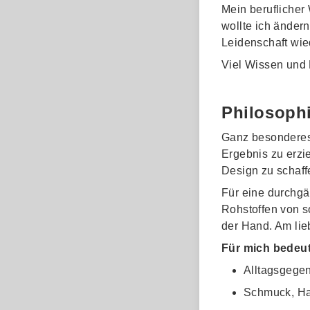
Mein beruflicher
wollte ich änder
Leidenschaft wied
Viel Wissen und 
Philosoph
Ganz besonderes
Ergebnis zu erzi
Design zu schaff
Für eine durchgän
Rohstoffen von s
der Hand. Am lie
Für mich bedeut
Alltagsgege
Schmuck, Ha