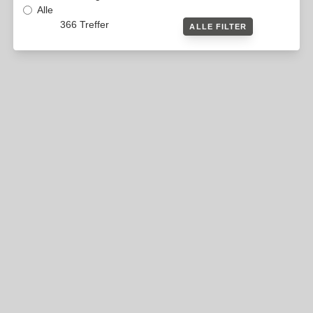
Alle
366 Treffer
ALLE FILTER
KLINGENLAND GUTSCHEIN
Klingenland Produkte
Auf Anfrage
DETAILS