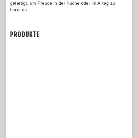
gefertigt, um Freude in der Küche oder im Alltag zu
bereiten.
PRODUKTE
SCHWARZ BLADES - VOLLDAMAST EDC - 35
LAGEN
Schwarz Blades