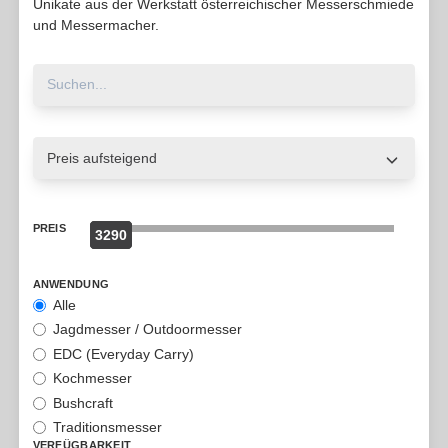
Unikate aus der Werkstatt österreichischer Messerschmiede
und Messermacher.
PREIS
3290
0
ANWENDUNG
Alle
Jagdmesser / Outdoormesser
EDC (Everyday Carry)
Kochmesser
Bushcraft
Traditionsmesser
VERFÜGBARKEIT