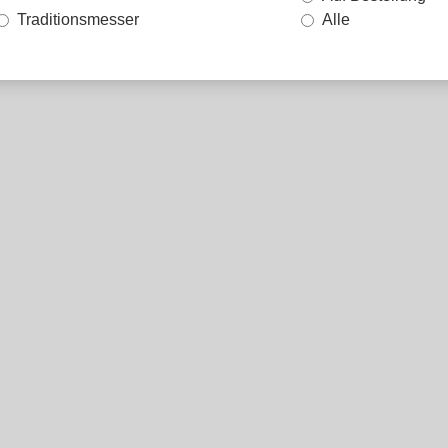
Traditionsmesser
Alle
N GRILL - PILGER
SIMON GRILL -
KÜCHENCHEFIN
DAMAST
Simon Grill