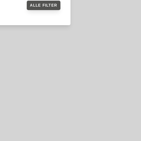
ALLE FILTER
SIMON GRILL -
LEDERHOSENMESSER
DAMAST MAMMUT