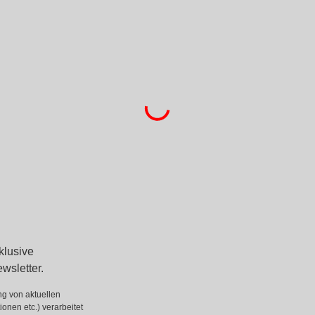
Anfrage
Auf Anfrage
DETAILS
DE
klusive
wsletter.
g von aktuellen
onen etc.) verarbeitet